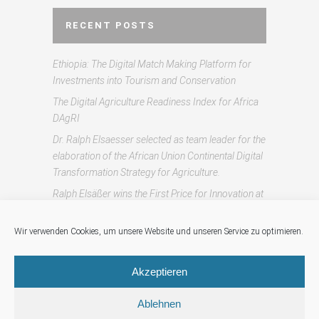
RECENT POSTS
Ethiopia: The Digital Match Making Platform for
Investments into Tourism and Conservation
The Digital Agriculture Readiness Index for Africa
DAgRI
Dr. Ralph Elsaesser selected as team leader for the
elaboration of the African Union Continental Digital
Transformation Strategy for Agriculture.
Ralph Elsäßer wins the First Price for Innovation at
the AfricaGIS 2007 conference.
Journée des Portes Ouvertes / Kinshasa 2010
Wir verwenden Cookies, um unsere Website und unseren Service zu optimieren.
Akzeptieren
CATEGORIES
Ablehnen
Uncategorized